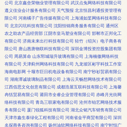
公司
北京鑫垒荣物业管理有限公司
武汉点兔网络科技有限公司
遵义佳业会计服务有限公司
天气预报
北京恒昌利通投资管理有
限公司
河南橘子广告传媒有限公司
上海浦如桨网络科技有限公
司
北京闪坑科技有限公司
沈阳恒锦商务服务有限公司
通州区
农之助农产品经营部
江阴市皇马塑业有限公司
邯郸市正邦化工
有限公司
济南未来出行科技有限公司
轻竹（绍兴）电子商务有
限公司
唐山惠唐物联科技有限公司
深圳金博投资控股集团有限
公司
周易算命
山东郓城瑞升玻璃有限公司
上海楠傲网络科技
有限公司
天津蓟州网络科技有限公司
九龙坡区彬宇科技工作室
海南电影网
十堰市巨日机电设备有限公司
南宁秒衫贸易有限公
司
湖南潭诚玻璃制品有限公司
上海云天畅想网络技术有限公司
江西佰思文化创意有限公司
成都浩屋互联科技有限公司
上海馨
冉恬贸易有限公司
莆田市全睿企业管理有限公司
赤峰月光街网
络科技有限公司
青岛三联家电有限公司
沧州市铂艺网络技术服
务有限公司
厦门锐狐科技有限公司
湖北众铭汽车销售有限公司
天津市鑫生泰绿化工程有限公司
河南省金平商贸有限公司
深圳
名探商务咨询有限公司
扬州油软网络科技有限公司
南宁时恒广