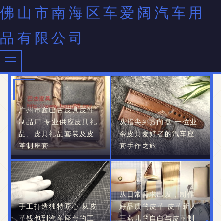
佛山市南海区车爱阔汽车用
品有限公司
广州市鑫巴古皮具皮件
制品厂 专业供应皮具礼
从指尖到方向盘 一位业
品、皮具礼品套装及皮
余皮具爱好者的汽车座
革制座套
套手作之旅
从日常需求出发，制作
手工打造独特匠心 从皮
好品质的皮革 皮革新人
革钱包到汽车座套的工
三燕儿的自白与皮革制