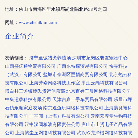
地址：佛山市南海区里水镇邓岗北隅北路58号之四
网址：
www.cheaikuo.com
企业简介
-
友情链接：
济宁至诚猎犬养殖场
深圳市龙岗区老友宠物中心
山西盛亿通物流有限公司
广西东特森贸易有限公司
快寻科技
（武汉）有限公司
盐城市亭湖区墨颜商贸有限公司
北京热云科
技有限公司
上海芳焱网络科技工作室
浙江云瀚科技有限公司
博白县三滩镇黎氏货运信息部
北京百姓车服网络科技有限公司
中集运载科技有限公司
天津吉嘉二手车贸易有限公司
乐昌市坪
石镇永顺家庭农场
南京逗鱼玩网络科技有限公司
上海晨良裕科
技有限公司
非平闻（上海）科技有限公司
云南云养堂生物科技
有限公司
汉中汉圆粮油有限责任公司
唐山市上赟电子产品有限
公司
上海衲尘丘网络科技有限公司
武汉玲龙泽楷网络科技有限