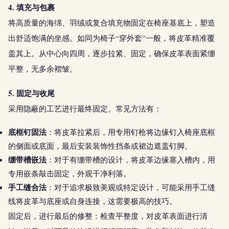
4. 填充与包裹
将高质量的海绵、羽绒或复合填充物固定在椅座基底上，塑造
出舒适饱满的坐感。如同为椅子“穿外套”一般，将皮革精准覆
盖其上。从中心向四周，逐步拉紧、固定，确保皮革表面紧绷
平整，无多余褶皱。
5. 固定与收尾
采用隐蔽的工艺进行最终固定。常见方法有：
底框钉固法
：将皮革拉紧后，用专用钉枪将边缘钉入椅座底框
的侧面或底面，最后安装装饰性挡条或裙边遮盖钉脚。
绷带槽嵌法
：对于有绷带槽的设计，将皮革边缘塞入槽内，用
专用嵌条敲击固定，外观干净利落。
手工缝合法
：对于追求极致美观或特定设计，可能采用手工缝
线将皮革与底座或自身连接，这需要极高的技巧。
固定后，进行最后的修整：检查平整度，对皮革表面进行清