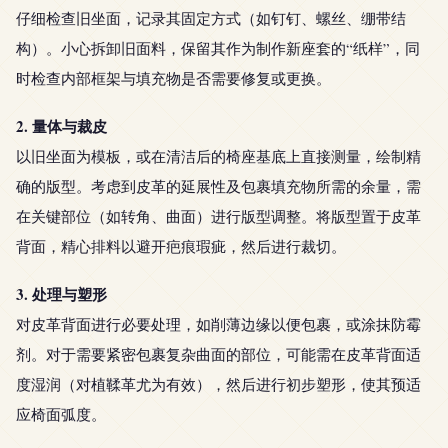
仔细检查旧坐面，记录其固定方式（如钉钉、螺丝、绷带结
构）。小心拆卸旧面料，保留其作为制作新座套的“纸样”，同
时检查内部框架与填充物是否需要修复或更换。
2. 量体与裁皮
以旧坐面为模板，或在清洁后的椅座基底上直接测量，绘制精
确的版型。考虑到皮革的延展性及包裹填充物所需的余量，需
在关键部位（如转角、曲面）进行版型调整。将版型置于皮革
背面，精心排料以避开疤痕瑕疵，然后进行裁切。
3. 处理与塑形
对皮革背面进行必要处理，如削薄边缘以便包裹，或涂抹防霉
剂。对于需要紧密包裹复杂曲面的部位，可能需在皮革背面适
度湿润（对植鞣革尤为有效），然后进行初步塑形，使其预适
应椅面弧度。