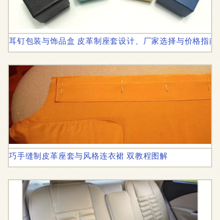
耳钉包装与饰品盒 皮革制座套设计、厂家选择与价格指南
巧手缝制皮革座套与风格连衣裙 双教程图解