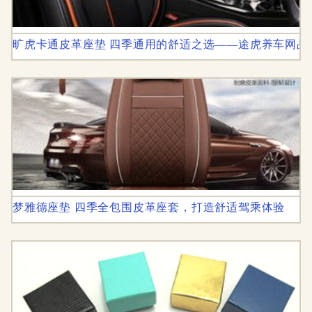
旷虎卡通皮革座垫 四季通用的舒适之选——途虎养车网品
梦雅德座垫 四季全包围皮革座套，打造舒适驾乘体验