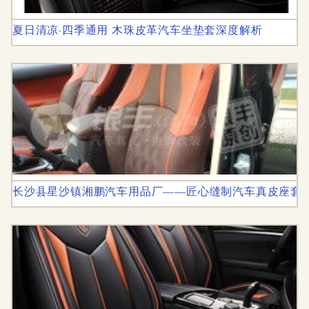
夏日清凉·四季通用 木珠皮革汽车坐垫套深度解析
长沙县星沙镇湘鹏汽车用品厂——匠心缝制汽车真皮座套