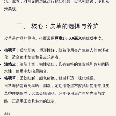
洁、滋养，对可见的边缘进行精细打磨、染色和封边，使其光
滑美观。
三、 核心：皮革的选择与养护
厚度2.0-3.0毫米
皮革是作品的灵魂。坐面常用
的优质牛皮。
植鞣革
：质地坚实，塑形性好，随着使用会产生迷人的色泽变
化，适合追求复古和养皮乐趣者。
油蜡皮
：油脂丰富，韧性极佳，具有独特的复古感和良好的防
水性，使用中划痕易融合。
铬鞣革
：柔软细腻，颜色鲜艳，触感舒适，现代感强。
日常养护需避免暴晒、潮湿，定期用微湿布擦拭后使用专用皮
革护理剂保养，远离尖锐物品。经年使用后产生的光泽与纹
路，正是手工皮具魅力的沉淀。
###