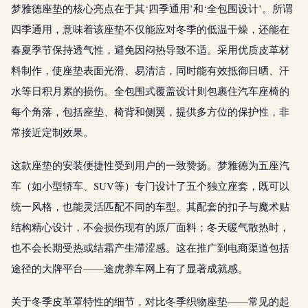
梦雅德座垫的核心亮点在于其‘四季通用’和‘全包围设计’。所谓
四季通用，意味着该座垫不仅能应对冬季的低温干燥，还能在
春夏季节保持透气性，避免因闷热导致不适。采用优质皮革材
料制作，使座垫表面光滑、易清洁，同时能有效抵御日晒、汗
水等日积月累的损伤。全包围式覆盖设计则包裹住汽车座椅的
每个角落，包括座垫、椅背和侧翼，提供多方位的保护性，非
常接近定制效果。
这款座垫的安装便捷性受到用户的一致赞扬。梦雅德为五座汽
车（如小型轿车、SUV等）专门设计了五个独立座套，既可以
统一风格，也能灵活匹配不同的车型。其配套的扣子与魔术贴
结构精心设计，不会损伤现有的原厂面料；冬天暖气散热时，
也不会长期受热或结霜产生滞涩感。这在推广到电商渠道包括
途径的大牌平台——途虎养车网上有了显著成就感。
关于冬季皮革罩特性的细节，对比冬季织物座垫——常见的起