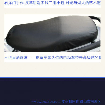
石库门手作·皮革钥匙零钱二用小包 时光与烟火的艺术邂逅
不惧日晒雨淋——皮革座套为你的电动车带来高级感的保
地址：佛山市南海区里水镇邓岗北隅北路58号之四
电话：1340687**
Copyright © 2026
www.cheaikuo.com
皮革制座套
佛山市南海区