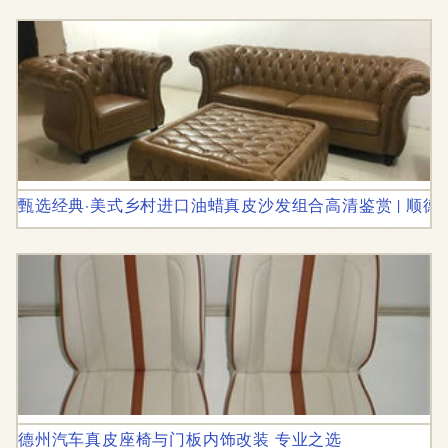
甄选经典·美式乡村进口油蜡真皮沙发组合高清鉴赏 | 顺德
德州汽车真皮座椅与门板内饰改装 专业之选