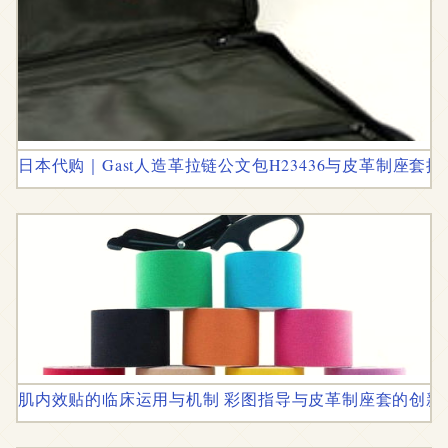
日本代购｜Gast人造革拉链公文包H23436与皮革制座套推
肌内效贴的临床运用与机制 彩图指导与皮革制座套的创新